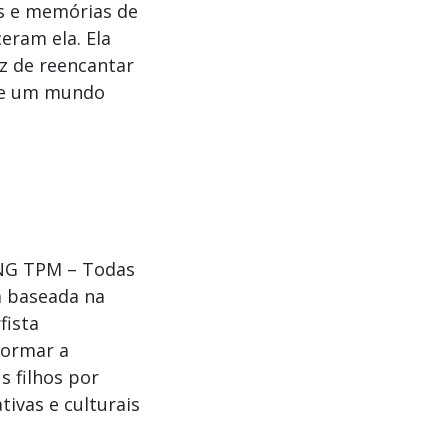
as e memórias de
eram ela. Ela
z de reencantar
 de um mundo
ONG TPM – Todas
á baseada na
fista
formar a
s filhos por
ivas e culturais