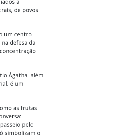
iados à
rais, de povos
mo um centro
a na defesa da
reconcentração
tio Ágatha, além
ial, é um
como as frutas
onversa:
 passeio pelo
só simbolizam o