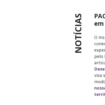
PAC
NOTÍCIAS
em
O Ins
conex
exper
pelo 
arti
Dese
visa 
modos
noss
terri