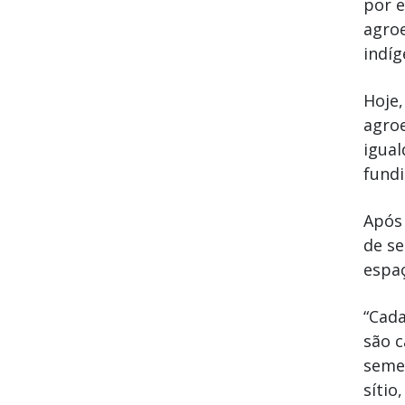
por e
agroe
indíg
Hoje,
agroe
igual
fundi
Após 
de se
espaç
“Cada
são c
semen
sítio