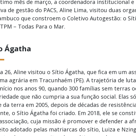
timo mês de março, a coordenadora institucional e
iva de gestão do PACS, Aline Lima, visitou duas org
mbuco que constroem o Coletivo Autogestão: o Síti
TPM – Todas Para o Mar.
io Ágatha
a 26, Aline visitou o Sítio Ágatha, que fica em um 
ma agrária em Tracunhaém (PE). A trajetória de luta
nício nos anos 90, quando 300 famílias sem terras
iedade que não cumpria a sua função social. Elas s
 da terra em 2005, depois de décadas de resistênci
nte, o Sítio Ágatha foi criado. Em 2018, ele se const
ssociação, cuja missão é promover e defender a af
ito adotado pelas matriarcas do sítio, Luiza e Nzin