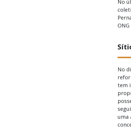
No úl
colet
Perna
ONG 
Sít
No di
refor
tem i
propr
posse
segui
uma a
conce