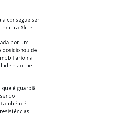
ala consegue ser
 lembra Aline.
acada por um
e posicionou de
mobiliário na
dade e ao meio
, que é guardiã
 sendo
s também é
resistências