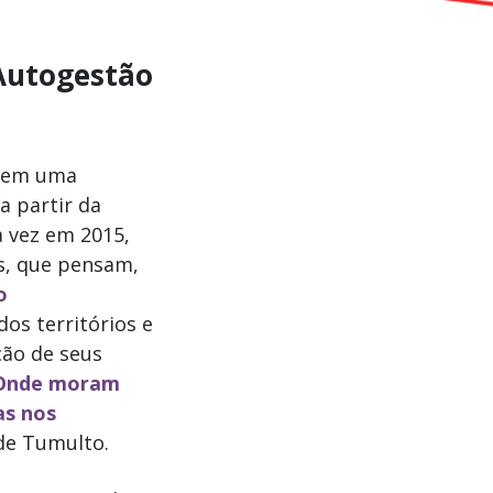
 Autogestão
) tem uma
a partir da
a vez em 2015,
es, que pensam,
o
dos territórios e
ção de seus
Onde moram
as nos
de Tumulto.