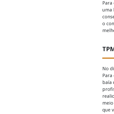
Para 
uma l
cons
o co
melho
TPM
No d
Para 
baía 
prof
reali
meio 
que v