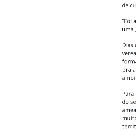
de cu
“Foi 
uma g
Dias 
verea
form
prai
ambi
Para 
do se
amea
muito
territ