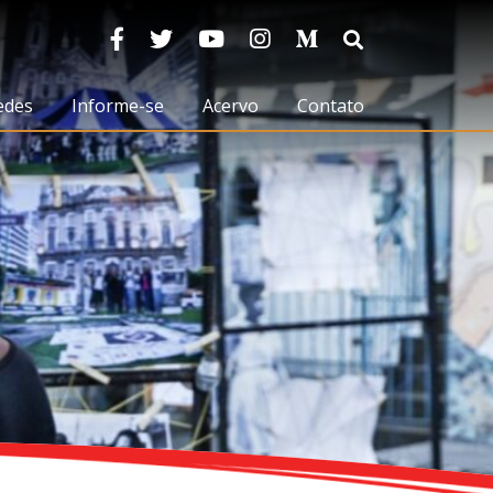
edes
Informe-se
Acervo
Contato
Notícias
Biblioteca
Artigos
Vídeos
Publicações
Massa Crítica
Marcos Arruda