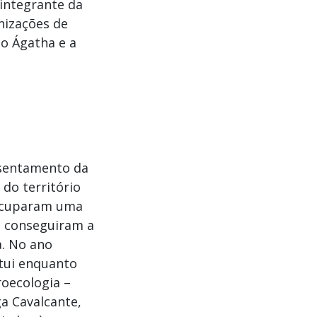
 integrante da
anizações de
o Ágatha e a
assentamento da
 do território
 ocuparam uma
ó conseguiram a
a. No ano
itui enquanto
roecologia –
ga Cavalcante,