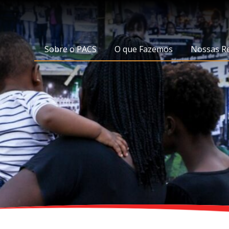
Sobre o PACS
O que Fazemos
Nossas R
Nossa História
Eixos de Trabalho
Quem Somos
Áreas Temáticas
Práticas Político-
Pedagógicas
Transparência
Apoiadores
PACS 30 anos