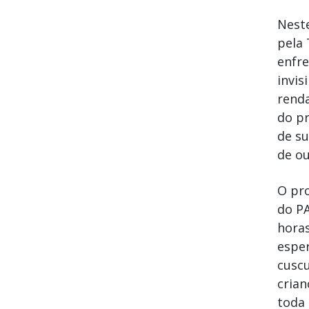
Neste
pela 
enfr
invis
renda
do pr
de su
de ou
O pro
do PA
horas
esper
cuscu
crian
toda 