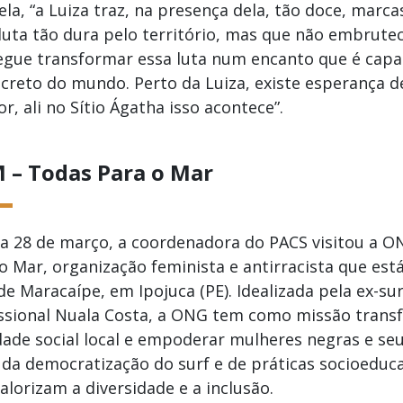
ela, “a Luiza traz, na presença dela, tão doce, marc
uta tão dura pelo território, mas que não embrutec
egue transformar essa luta num encanto que é capa
ncreto do mundo. Perto da Luiza, existe esperança
r, ali no Sítio Ágatha isso acontece”.
 – Todas Para o Mar
ia 28 de março, a coordenadora do PACS visitou a 
o Mar, organização feminista e antirracista que est
de Maracaípe, em Ipojuca (PE). Idealizada pela ex-sur
issional Nuala Costa, a ONG tem como missão trans
dade social local e empoderar mulheres negras e seu
da democratização do surf e de práticas socioeducat
alorizam a diversidade e a inclusão.