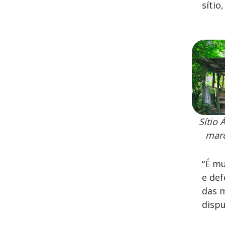
sítio
Sítio 
marc
“É mu
e def
das m
dispu